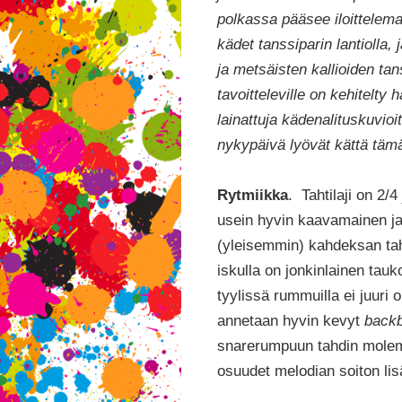
polkassa pääsee iloittelema
kädet tanssiparin lantiolla
ja metsäisten kallioiden ta
tavoitteleville on kehitelt
lainattuja kädenalituskuvioi
nykypäivä lyövät kättä tämä
Rytmiikka
. Tahtilaji on 2
usein hyvin kaavamainen ja 
(yleisemmin) kahdeksan tahd
iskulla on jonkinlainen ta
tyylissä rummuilla ei juuri o
annetaan hyvin kevyt
back
snarerumpuun tahdin molemp
osuudet melodian soiton lis