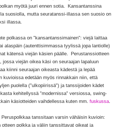
 polkan myötä juuri ennen sotia. Kansantanssina
lla suosiolla, mutta seuratanssi-illassa sen suosio on
si illassa.
te polkassa on ”kansantanssimainen”: viejä laittaa
tai alaspäin (autenttisimmassa tyylissä jopa lantiolle)
at kätensä viejän käsien päälle. Perustanssiotteen
 jossa viejän oikea käsi on seuraajan lapaluun
taa kiinni seuraajan oikeasta kädestä ja lepää
n kuvioissa edetään myös rinnakkain niin, että
ljen puolella (”ulkopiirissä”) ja tanssijoiden kädet
lkasta kehitellyssä ”modernissa” versiossa, swing-
kkain käsiotteiden vaihdellessa kuten mm.
fuskussa
.
 Peruspolkkaa tanssitaan varsin vähäisin kuvioin:
 otteen polkka ja väliin tanssittavat oikeat ja