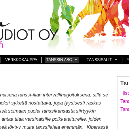
VERKKOKAUPPA
TANSSIN ABC
TANSSISALIT
Y
Ta
Hist
aisena tanssi-illan intervalliharjoituksena, sillä se
Tans
ksi sykettä nostattava, jopa fyysisesti raskas
Tans
ssä soimaan puolet tanssikansasta siirtyykin
ntaa tilaa varsinaisille polkkataitureille, joiden
keä löytyy muita tanssilajeja enemmän. Kiperässä