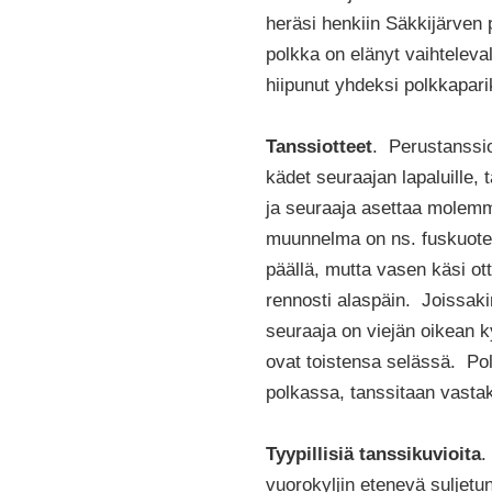
heräsi henkiin Säkkijärven
polkka on elänyt vaihteleva
hiipunut yhdeksi polkkaparik
Tanssiotteet
. Perustanssio
kädet seuraajan lapaluille, 
ja seuraaja asettaa molemm
muunnelma on ns. fuskuote,
päällä, mutta vasen käsi ot
rennosti alaspäin. Joissaki
seuraaja on viejän oikean ky
ovat toistensa selässä. Po
polkassa, tanssitaan vasta
Tyypillisiä tanssikuvioita
.
vuorokyljin etenevä suljetun