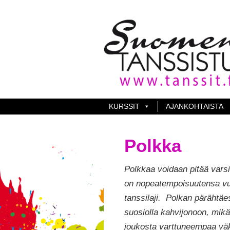
KURSSIT
AJANKOHTAISTA
Polkka
Polkkaa voidaan pitää varsin
on nopeatempoisuutensa vuo
tanssilaji. Polkan pärähtäe
suosiolla kahvijonoon, mikä a
joukosta varttuneempaa vä