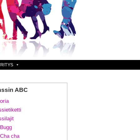
RITYS
nssin ABC
oria
sietiketti
silajit
Bugg
Cha cha