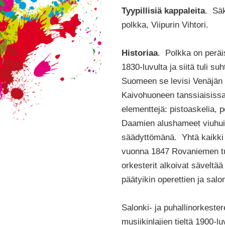
Tyypillisiä kappaleita
. Säk
polkka, Viipurin Vihtori.
Historiaa
. Polkka on peräi
1830-luvulta ja siitä tuli su
Suomeen se levisi Venäjän k
Kaivohuoneen tanssiaisissa. 
elementtejä: pistoaskelia, p
Daamien alushameet viuhuiva
säädyttömänä. Yhtä kaikki s
vuonna 1847 Rovaniemen tup
orkesterit alkoivat säveltää
päätyikin operettien ja sal
Salonki- ja puhallinorkeste
musiikinlajien tieltä 1900