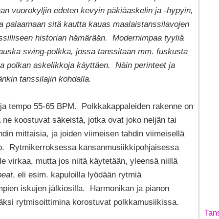
an vuorokyljin edeten kevyin päkiäaskelin ja -hypyin,
, ja palaamaan sitä kautta kauas maalaistanssilavojen
nssilliseen historian hämärään. Modernimpaa tyyliä
y hauska swing-polkka, jossa tanssitaan mm. fuskusta
ta polkan askelikkoja käyttäen. Näin perinteet ja
nkin tanssilajin kohdalla.
/4 ja tempo 55-65 BPM. Polkkakappaleiden rakenne on
ne koostuvat säkeistä, jotka ovat joko neljän tai
in mittaisia, ja joiden viimeisen tahdin viimeisellä
uko. Rytmikerroksessa kansanmusiikkipohjaisessa
le virkaa, mutta jos niitä käytetään, yleensä niillä
beat
, eli esim. kapuloilla lyödään rytmiä
ien iskujen jälkiosilla. Harmonikan ja pianon
äksi rytmisoittimina korostuvat polkkamusiikissa.
Tan