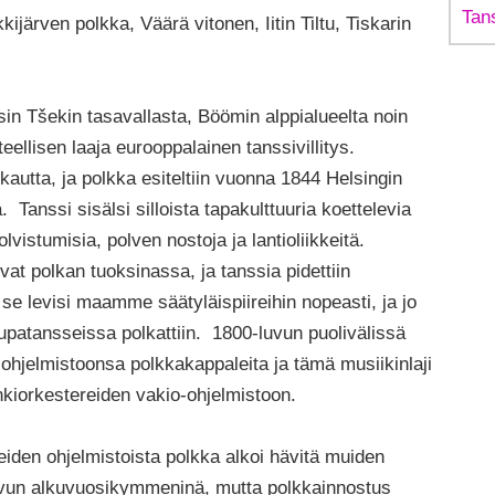
Tan
kijärven polkka, Väärä vitonen, Iitin Tiltu, Tiskarin
sin Tšekin tasavallasta, Böömin alppialueelta noin
hteellisen laaja eurooppalainen tanssivillitys.
autta, ja polkka esiteltiin vuonna 1844 Helsingin
Tanssi sisälsi silloista tapakulttuuria koettelevia
olvistumisia, polven nostoja ja lantioliikkeitä.
t polkan tuoksinassa, ja tanssia pidettiin
e levisi maamme säätyläispiireihin nopeasti, ja jo
atansseissa polkattiin. 1800-luvun puolivälissä
 ohjelmistoonsa polkkakappaleita ja tämä musiikinlaji
onkiorkestereiden vakio-ohjelmistoon.
reiden ohjelmistoista polkka alkoi hävitä muiden
-luvun alkuvuosikymmeninä, mutta polkkainnostus