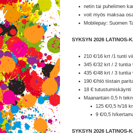
netin tai puhelimen k
voit myös maksaa osan
Mobilepay: Suomen Ta
SYKSYN 2026 LATINOS-KA
210 €/16 krt /1 tunti 
345 €/32 krt / 2 tunti
435 €/48 krt / 3 tunti
190 €/hlö tiistain pari
18 € tutustumiskäynti 
Maanantain 0,5 h tekn
125 €/0,5 h/16 kr
9 €/0,5 h/kertam
SYKSYN 2026 LATINOS-KAU