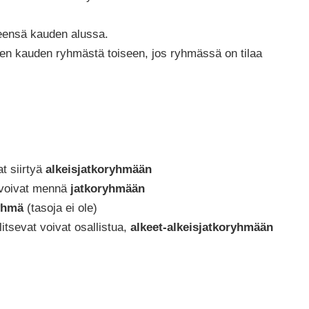
leensä kauden alussa.
ken kauden ryhmästä toiseen, jos ryhmässä on tilaa
at siirtyä
alkeisjatkoryhmään
 voivat mennä
jatkoryhmään
yhmä
(tasoja ei ole)
allitsevat voivat osallistua,
alkeet-alkeisjatkoryhmään