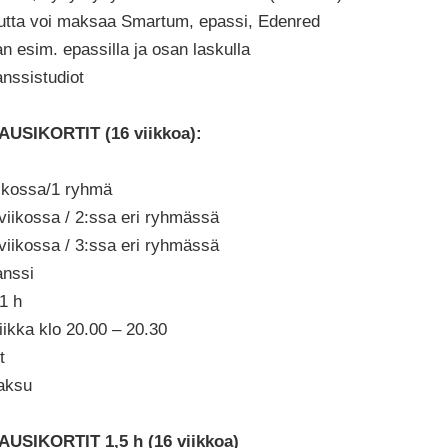
autta voi maksaa Smartum, epassi, Edenred
 esim. epassilla ja osan laskulla
nssistudiot
USIKORTIT (16 viikkoa):
viikossa/1 ryhmä
a viikossa / 2:ssa eri ryhmässä
a viikossa / 3:ssa eri ryhmässä
tanssi
1 h
iikka klo 20.00 – 20.30
t
aksu
SIKORTIT 1,5 h (16 viikkoa)