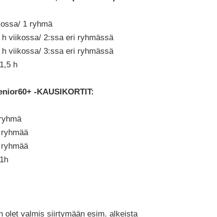
ikossa/ 1 ryhmä
1 h viikossa/ 2:ssa eri ryhmässä
2 h viikossa/ 3:ssa eri ryhmässä
1,5 h
nior60+ -KAUSIKORTIT:
1ryhmä
2 ryhmää
3 ryhmää
 1h
in olet valmis siirtymään esim. alkeista