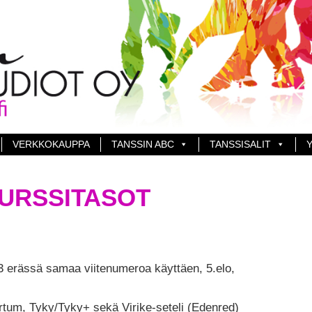
VERKKOKAUPPA
TANSSIN ABC
TANSSISALIT
Y
KURSSITASOT
3 erässä samaa viitenumeroa käyttäen, 5.elo,
artum, Tyky/Tyky+ sekä Virike-seteli (Edenred)