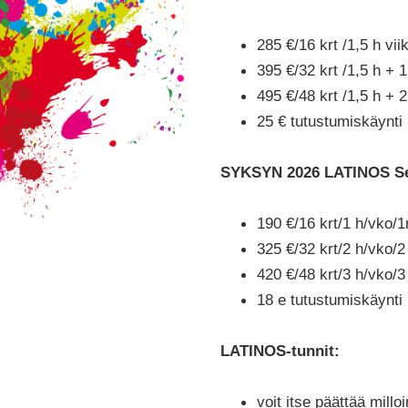
285 €/16 krt /1,5 h vi
395 €/32 krt /1,5 h + 
495 €/48 krt /1,5 h + 
25 € tutustumiskäynti 
SYKSYN 2026 LATINOS Se
190 €/16 krt/1 h/vko/
325 €/32 krt/2 h/vko/
420 €/48 krt/3 h/vko/
18 e tutustumiskäynti
LATINOS-tunnit:
voit itse päättää millo