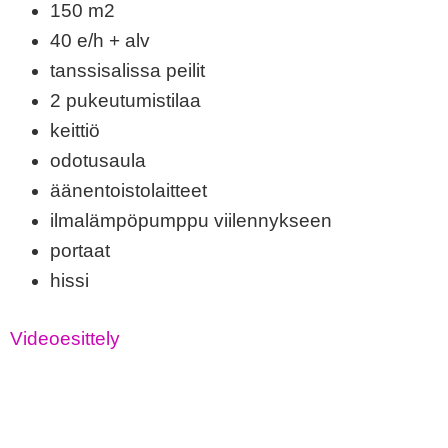
150 m2
40 e/h + alv
tanssisalissa peilit
2 pukeutumistilaa
keittiö
odotusaula
äänentoistolaitteet
ilmalämpöpumppu viilennykseen
portaat
hissi
Videoesittely