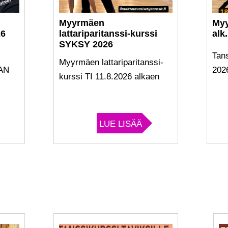
Myyrmäen
My
26
lattariparitanssi-kurssi
alk
SYKSY 2026
Tan
Myyrmäen lattariparitanssi-
MAN
202
kurssi TI 11.8.2026 alkaen
LUE LISÄÄ