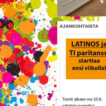
AJANKOHTAISTA
Tunnit alkaen ma 10.8,
nähdään tunneilla!