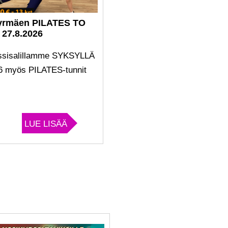
yrmäen PILATES TO
. 27.8.2026
ssisalillamme SYKSYLLÄ
6 myös PILATES-tunnit
LUE LISÄÄ