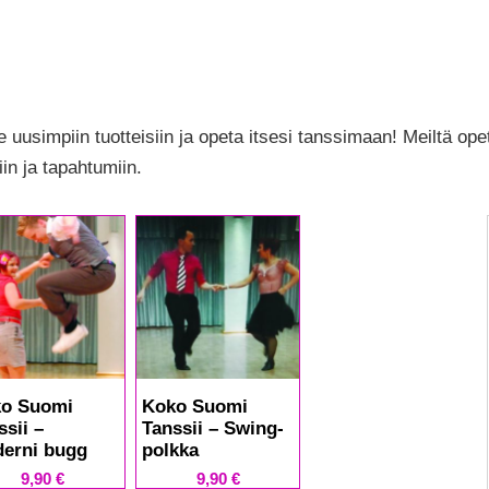
usimpiin tuotteisiin ja opeta itsesi tanssimaan! Meiltä opet
iin ja tapahtumiin.
o Suomi
Koko Suomi
ssii –
Tanssii – Swing-
erni bugg
polkka
9,90
€
9,90
€