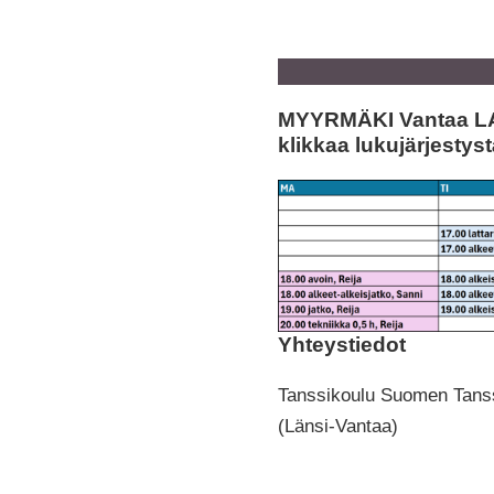
MYYRMÄKI Vantaa LA
klikkaa lukujärjestys
Yhteystiedot
Tanssikoulu Suomen Tanss
(Länsi-Vantaa)