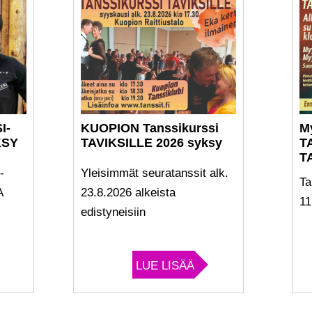
I-
KUOPION Tanssikurssi
M
KSY
TAVIKSILLE 2026 syksy
T
T
-
Yleisimmät seuratanssit alk.
Ta
A
23.8.2026 alkeista
11
edistyneisiin
LUE LISÄÄ