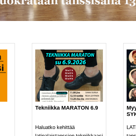
Tekniikka MARATON 6.9
My
SY
Haluatko kehittää
LAT
latinalaistanssien tekniikkaasi
tans