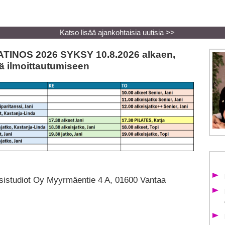
Katso lisää ajankohtaisia uutisia >>
TINOS 2026 SYKSY 10.8.2026 alkaen,
tä ilmoittautumiseen
istudiot Oy Myyrmäentie 4 A, 01600 Vantaa