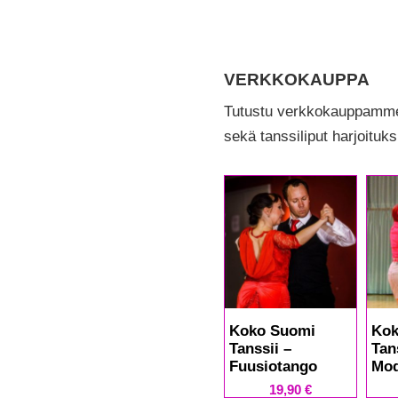
VERKKOKAUPPA
Tutustu verkkokauppamme u
sekä tanssiliput harjoituks
Koko Suomi
Kok
Tanssii –
Tan
Fuusiotango
Mod
19,90
€