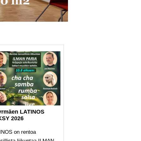
yrmäen LATINOS
KSY 2026
INOS on rentoa
sillista liikuntaa ILMAN