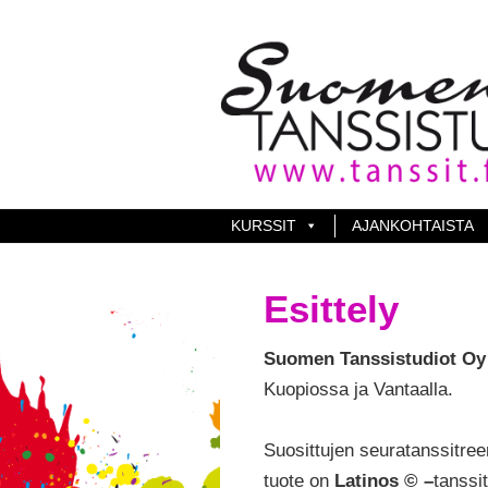
KURSSIT
AJANKOHTAISTA
Esittely
Suomen Tanssistudiot Oy
Kuopiossa ja Vantaalla.
Suosittujen seuratanssitree
tuote on
Latinos © –
tanssi