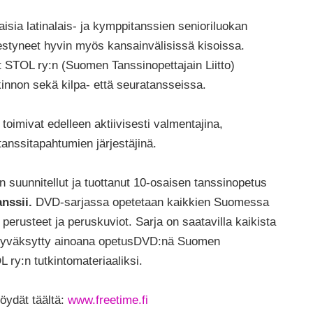
sia latinalais- ja kymppitanssien senioriluokan
styneet hyvin myös kansainvälisissä kisoissa.
 STOL ry:n (Suomen Tanssinopettajain Liitto)
kinnon sekä kilpa- että seuratansseissa.
oimivat edelleen aktiivisesti valmentajina,
 tanssitapahtumien järjestäjinä.
suunnitellut ja tuottanut 10-osaisen tanssinopetus
nssii.
DVD-sarjassa opetetaan kaikkien Suomessa
perusteet ja peruskuviot. Sarja on saatavilla kaikista
n hyväksytty ainoana opetusDVD:nä Suomen
L ry:n tutkintomateriaaliksi.
öydät täältä:
www.freetime.fi