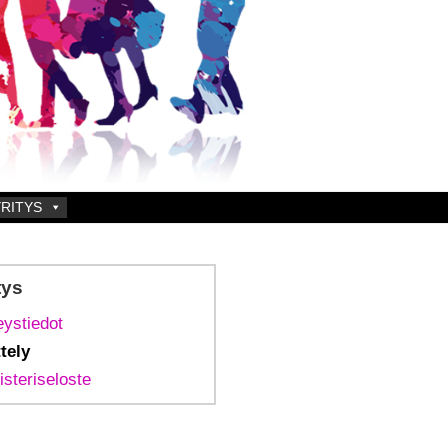
RITYS
tys
eystiedot
ttely
isteriseloste