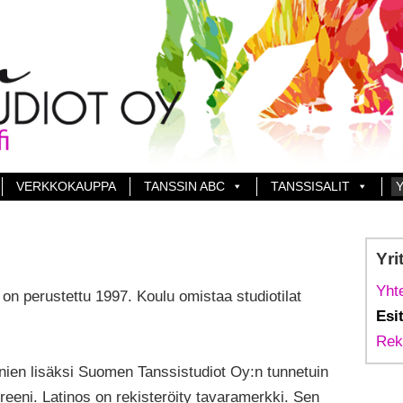
VERKKOKAUPPA
TANSSIN ABC
TANSSISALIT
Y
Yri
Yht
on perustettu 1997. Koulu omistaa studiotilat
Esi
Rek
nien lisäksi Suomen Tanssistudiot Oy:n tunnetuin
treeni. Latinos on rekisteröity tavaramerkki. Sen