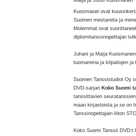
Maija ja Jussi Kuosmanen
Kuosmaset ovat kuusinkertai
Suomen mestareita ja mene
Molemmat ovat suorittaneet
diplomitanssinopettajan tut
Juhani ja Maija Kuosmanen t
tuomareina ja kilpailujen ja
Suomen Tanssistudiot Oy on 
DVD-sarjan
Koko Suomi ta
tanssittavien seuratanssien 
maan kirjastoista ja se o
Tanssinopettajain liiton STO
Koko Suomi Tanssii DVD:t l