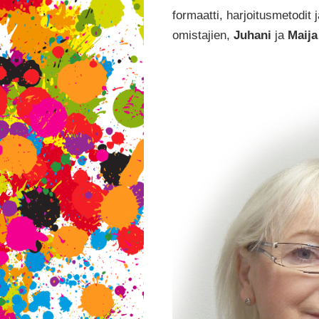
formaatti, harjoitusmetodit
omistajien,
Juhani
ja
Maij