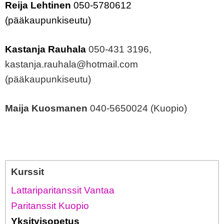
Reija Lehtinen
050-5780612
(pääkaupunkiseutu)
Kastanja Rauhala
050-431 3196,
kastanja.rauhala@hotmail.com
(pääkaupunkiseutu)
Maija Kuosmanen
040-5650024 (Kuopio)
Kurssit
Lattariparitanssit Vantaa
Paritanssit Kuopio
Yksityisopetus