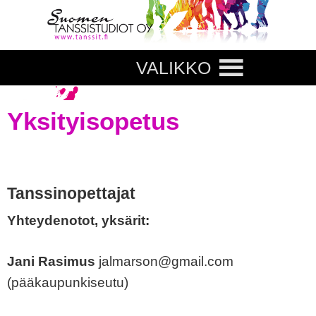
VALIKKO
Yksityisopetus
Tanssinopettajat
Yhteydenotot, yksärit:
Jani Rasimus
jalmarson@gmail.com
(pääkaupunkiseutu)