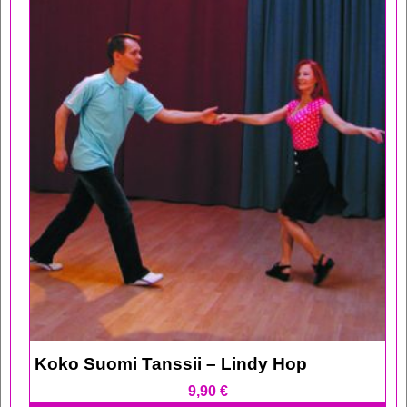
Koko Suomi Tanssii – Lindy Hop
9,90
€