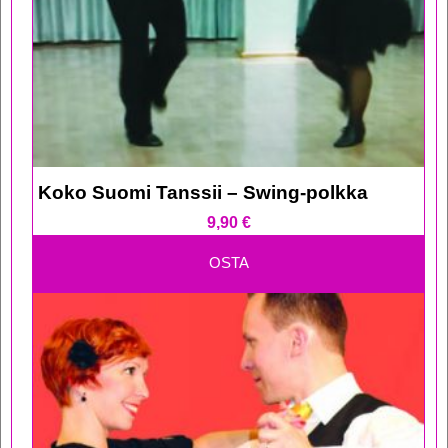
Koko Suomi Tanssii – Swing-polkka
9,90
€
OSTA