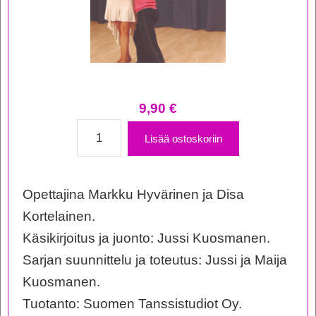
9,90
€
Koko
Lisää ostoskoriin
Suomi
Tanssii
Opettajina Markku Hyvärinen ja Disa
–
Kortelainen.
Cha
Käsikirjoitus ja juonto: Jussi Kuosmanen.
Cha
Sarjan suunnittelu ja toteutus: Jussi ja Maija
määrä
Kuosmanen.
Tuotanto: Suomen Tanssistudiot Oy.