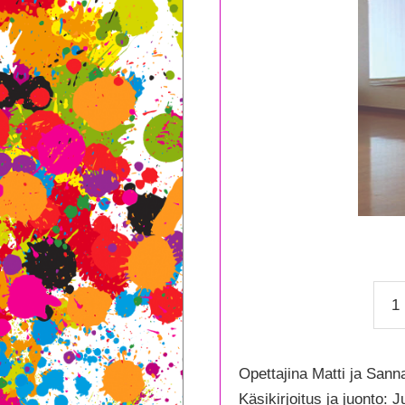
Kok
Suo
Tans
–
Opettajina Matti ja Sann
Tang
Käsikirjoitus ja juonto: