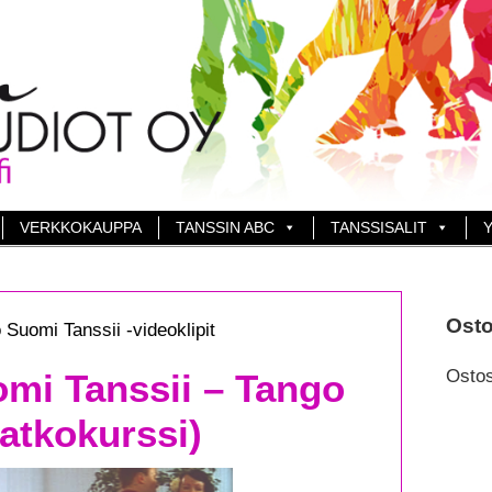
VERKKOKAUPPA
TANSSIN ABC
TANSSISALIT
Y
Osto
Suomi Tanssii -videoklipit
Ostos
mi Tanssii – Tango
jatkokurssi)