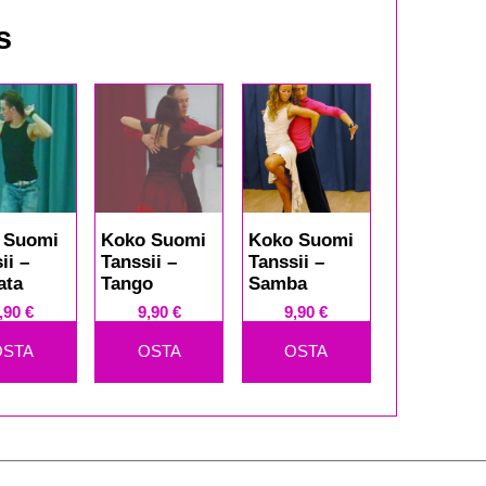
s
 Suomi
Koko Suomi
Koko Suomi
ii –
Tanssii –
Tanssii –
ata
Tango
Samba
,90
€
9,90
€
9,90
€
OSTA
OSTA
OSTA