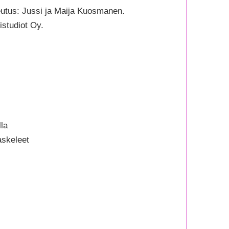
kokurssi)
teutus: Jussi ja Maija Kuosmanen.
rä
studiot Oy.
la
askeleet