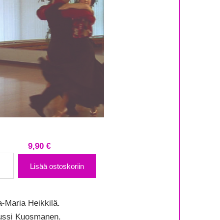
9,90
€
o
Lisää ostoskoriin
mi
sii
a-Maria Heikkilä.
o
 Jussi Kuosmanen.