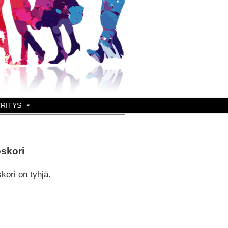
RITYS
skori
kori on tyhjä.