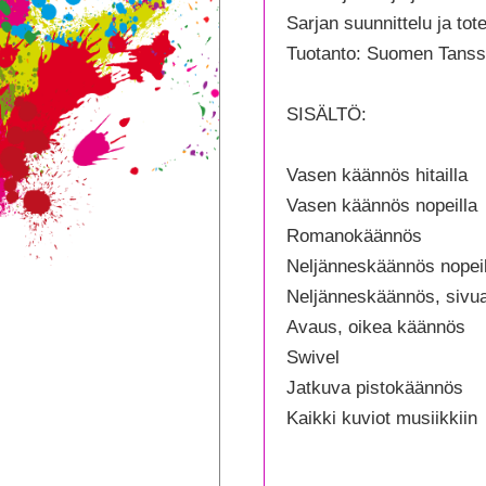
(jat
Sarjan suunnittelu ja to
mää
Tuotanto: Suomen Tanssi
SISÄLTÖ:
Vasen käännös hitailla
Vasen käännös nopeilla
Romanokäännös
Neljänneskäännös nopeil
Neljänneskäännös, sivu
Avaus, oikea käännös
Swivel
Jatkuva pistokäännös
Kaikki kuviot musiikkiin