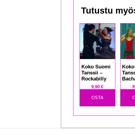
Tutustu myö
Koko Suomi
Koko
Tanssii –
Tanss
Rockabilly
Bach
9,90
€
9
OSTA