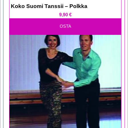
Koko Suomi Tanssii – Polkka
9,90
€
OSTA