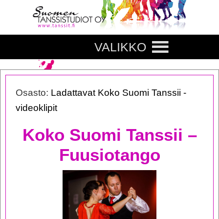
VALIKKO
Osasto:
Ladattavat Koko Suomi Tanssii -
videoklipit
Koko Suomi Tanssii –
Fuusiotango