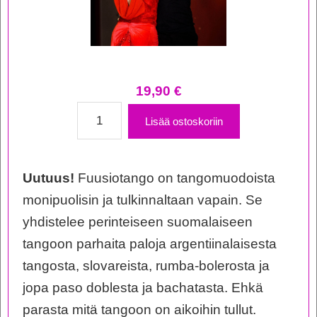
19,90
€
Koko
Lisää ostoskoriin
Suomi
Tanssii
Uutuus!
Fuusiotango on tangomuodoista
-
monipuolisin ja tulkinnaltaan vapain. Se
Fuusiotango
yhdistelee perinteiseen suomalaiseen
määrä
tangoon parhaita paloja argentiinalaisesta
tangosta, slovareista, rumba-bolerosta ja
jopa paso doblesta ja bachatasta. Ehkä
parasta mitä tangoon on aikoihin tullut.