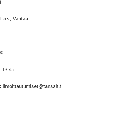
i
 krs, Vantaa
00
– 13.45
:
ilmoittautumiset@tanssit.fi