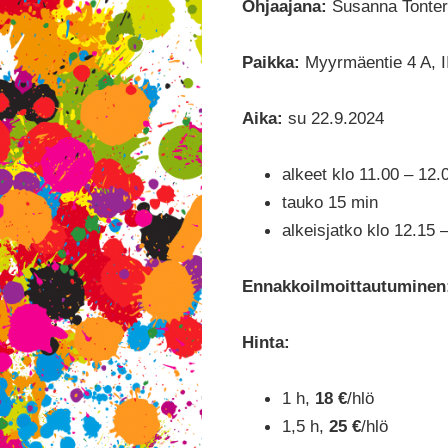
Ohjaajana:
Susanna Tonter
Paikka:
Myyrmäentie 4 A, II
Aika:
su 22.9.2024
alkeet klo 11.00 – 12.
tauko 15 min
alkeisjatko klo 12.15 
Ennakkoilmoittautuminen
Hinta:
1 h,
18 €
/hlö
1,5 h,
25 €
/hlö