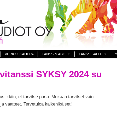
VERKKOKAUPPA
TANSSIN ABC
TANSSISALIT
Y
vitanssi SYKSY 2024 su
siikkiin, et tarvitse paria. Mukaan tarvitset vain
 ja vaatteet. Tervetuloa kaikenikäiset!