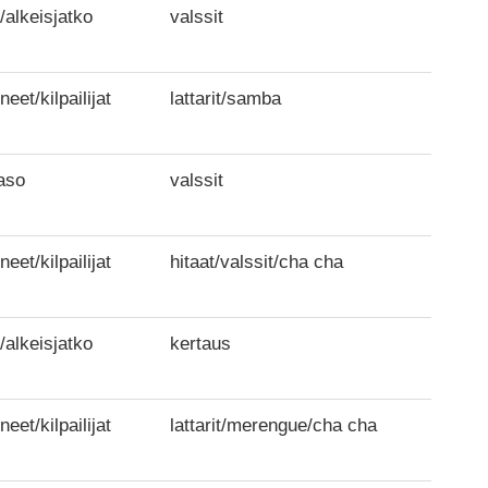
/alkeisjatko
valssit
neet/kilpailijat
lattarit/samba
aso
valssit
neet/kilpailijat
hitaat/valssit/cha cha
/alkeisjatko
kertaus
neet/kilpailijat
lattarit/merengue/cha cha