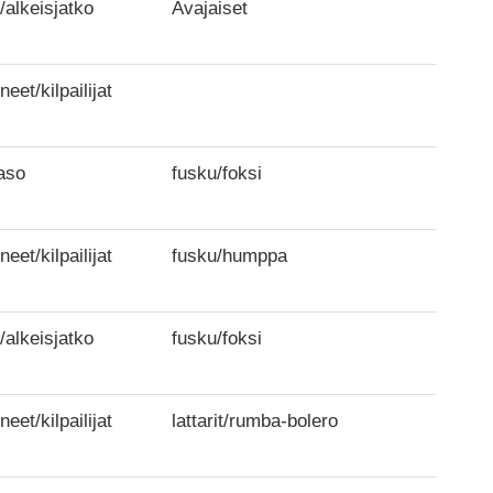
/alkeisjatko
Avajaiset
neet/kilpailijat
aso
fusku/foksi
neet/kilpailijat
fusku/humppa
/alkeisjatko
fusku/foksi
neet/kilpailijat
lattarit/rumba-bolero