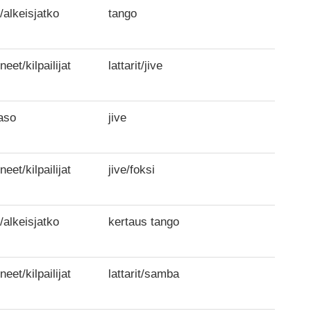
/alkeisjatko
tango
neet/kilpailijat
lattarit/jive
aso
jive
neet/kilpailijat
jive/foksi
/alkeisjatko
kertaus tango
neet/kilpailijat
lattarit/samba