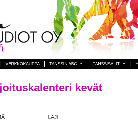
VERKKOKAUPPA
TANSSIN ABC
TANSSISALIT
Y
oituskalenteri kevät
MÄ
LAJI