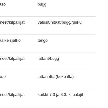
aso
bugg
neet/kilpailijat
valssit/hitaat/bugg/fusku
/alkeisjatko
tango
neet/kilpailijat
lattarit/bugg
aso
lattari-ilta (koko ilta)
neet/kilpailijat
kaikki 7.3 ja 8.3. kilpalajit