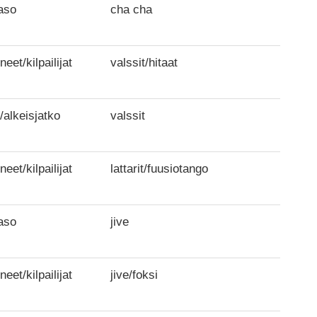
aso
cha cha
neet/kilpailijat
valssit/hitaat
/alkeisjatko
valssit
neet/kilpailijat
lattarit/fuusiotango
aso
jive
neet/kilpailijat
jive/foksi