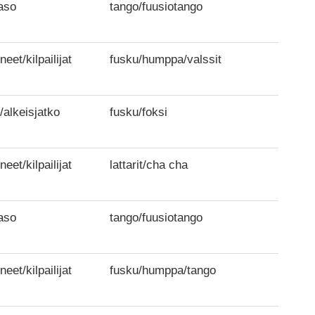
aso
tango/fuusiotango
neet/kilpailijat
fusku/humppa/valssit
/alkeisjatko
fusku/foksi
neet/kilpailijat
lattarit/cha cha
aso
tango/fuusiotango
neet/kilpailijat
fusku/humppa/tango