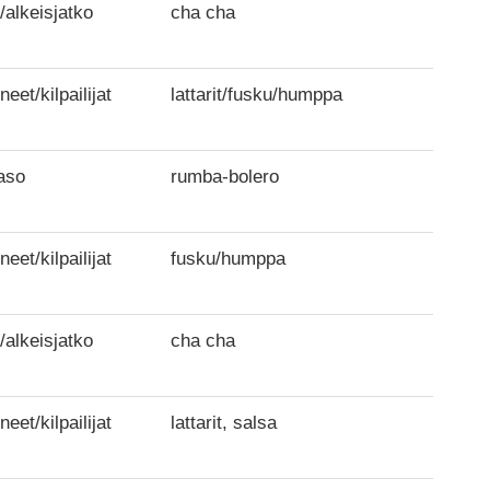
/alkeisjatko
cha cha
neet/kilpailijat
lattarit/fusku/humppa
aso
rumba-bolero
neet/kilpailijat
fusku/humppa
/alkeisjatko
cha cha
neet/kilpailijat
lattarit, salsa