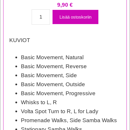
9,90
€
STOL
Lisää ostoskoriin
Taso
1
KUVIOT
Kuviopankki
-
Basic Movement, Natural
Samba
Basic Movement, Reverse
määrä
Basic Movement, Side
Basic Movement, Outside
Basic Movement, Progressive
Whisks to L, R
Volta Spot Turn to R, L for Lady
Promenade Walks, Side Samba Walks
Stationary Samba Walks