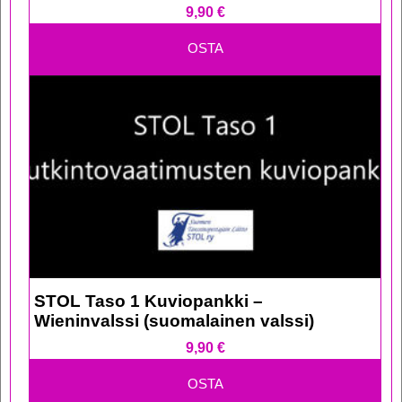
9,90
€
OSTA
STOL Taso 1 Kuviopankki –
Wieninvalssi (suomalainen valssi)
9,90
€
OSTA