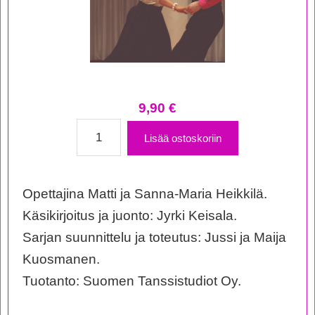
9,90
€
Koko
Lisää ostoskoriin
Suomi
Tanssii
Opettajina Matti ja Sanna-Maria Heikkilä.
-
Käsikirjoitus ja juonto: Jyrki Keisala.
Masurkka
Sarjan suunnittelu ja toteutus: Jussi ja Maija
määrä
Kuosmanen.
Tuotanto: Suomen Tanssistudiot Oy.