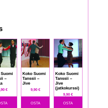
s
 Suomi
Koko Suomi
Koko Suomi
ii –
Tanssii –
Tanssii –
ka
Jive
Jive
(jatkokurssi)
,90
€
9,90
€
9,90
€
OSTA
OSTA
OSTA