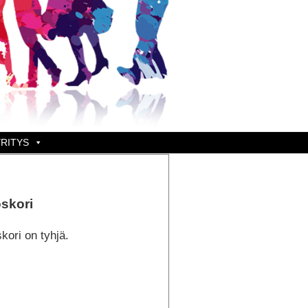
RITYS
skori
kori on tyhjä.