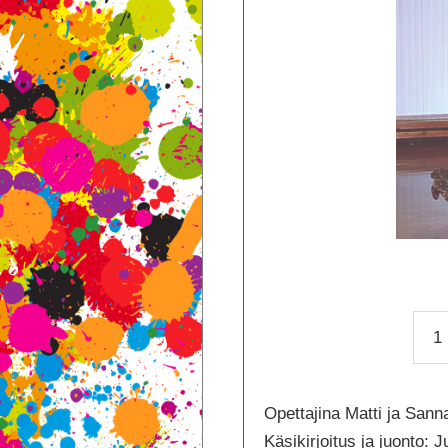
Kok
Suo
Tans
–
Opettajina Matti ja Sann
Fus
Käsikirjoitus ja juonto: