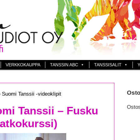
VERKKOKAUPPA
TANSSIN ABC
TANSSISALIT
Y
Osto
Suomi Tanssii -videoklipit
Ostos
mi Tanssii – Fusku
jatkokurssi)