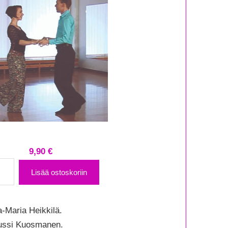
9,90
€
o
Lisää ostoskoriin
mi
sii
a-Maria Heikkilä.
ku
 Jussi Kuosmanen.