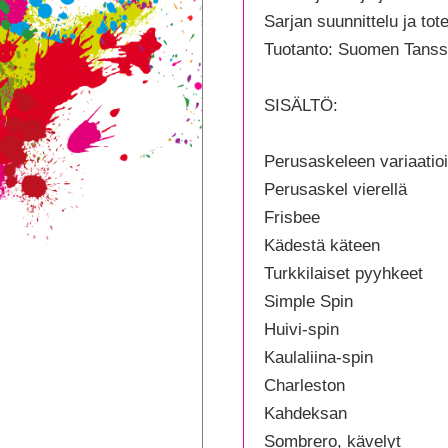
(jat
Sarjan suunnittelu ja to
mää
Tuotanto: Suomen Tanssi
SISÄLTÖ:
Perusaskeleen variaatioi
Perusaskel vierellä
Frisbee
Kädestä käteen
Turkkilaiset pyyhkeet
Simple Spin
Huivi-spin
Kaulaliina-spin
Charleston
Kahdeksan
Sombrero, kävelyt