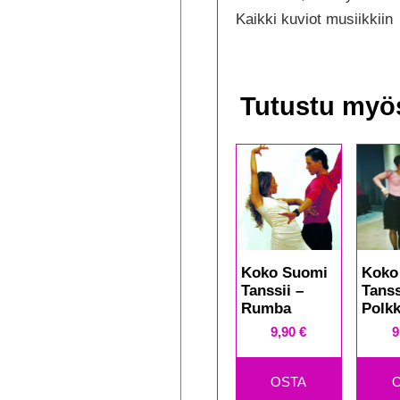
Kaikki kuviot musiikkiin
Tutustu myö
Koko Suomi
Koko
Tanssii –
Tanss
Rumba
Polk
9,90
€
9
OSTA