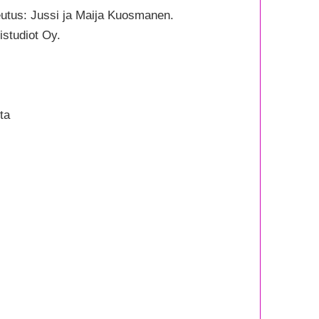
kokurssi)
teutus: Jussi ja Maija Kuosmanen.
rä
studiot Oy.
ta