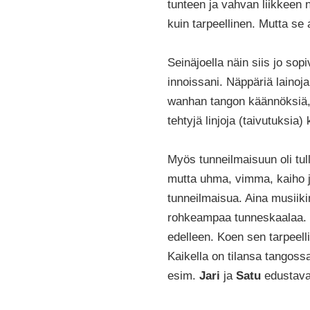
tunteen ja vahvan liikkeen
kuin tarpeellinen. Mutta se a
Seinäjoella näin siis jo sop
innoissani. Näppäriä lainoja
wanhan tangon käännöksiä, g
tehtyjä linjoja (taivutuksia)
Myös tunneilmaisuun oli tul
mutta uhma, vimma, kaiho ja 
tunneilmaisua. Aina musiikin
rohkeampaa tunneskaalaa.
edelleen. Koen sen tarpeell
Kaikella on tilansa tangoss
esim.
Jari
ja
Satu
edustavat