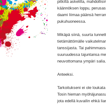
pitkillä askelilla, mahdoll
käännöksen loppu, perusask
daami liimaa päänsä herran k
pukuhuoneessa.
Mikäpä siinä, suurta tunnet
tietämättömälle vaikutelman
tanssijasta. Tai pahimmass
suuruudessa tajuntansa mene
neuvottomana ympäri salia.
Anteeksi.
Tarkoitukseni ei ole loukat
Tosin hieman myöhäjunassa
jota edellä kuvailin ehkä lian