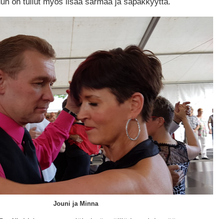
uun on tullut myös lisää särmää ja säpäkkyyttä.
Jouni ja Minna