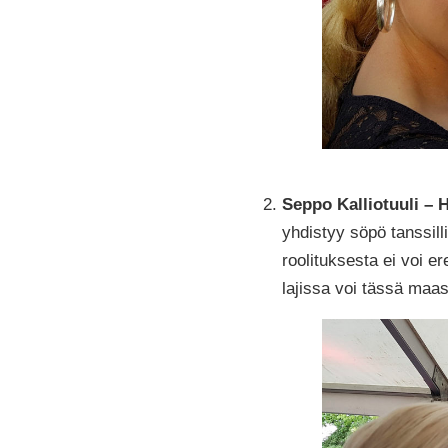
Seppo Kalliotuuli –
yhdistyy söpö tanssill
roolituksesta ei voi e
lajissa voi tässä maas