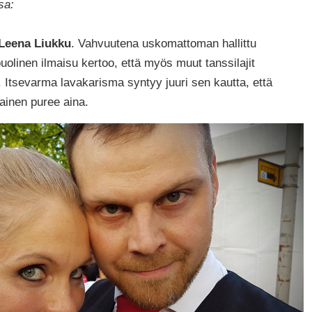
sa:
-Leena Liukku
. Vahvuutena uskomattoman hallittu
uolinen ilmaisu kertoo, että myös muut tanssilajit
 Itsevarma lavakarisma syntyy juuri sen kautta, että
lainen puree aina.