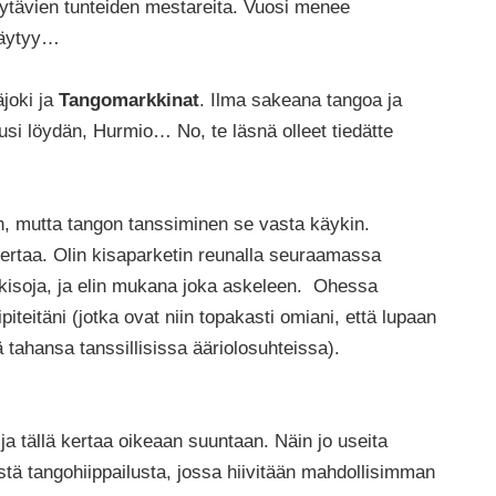
äytävien tunteiden mestareita. Vuosi menee
räytyy…
äjoki ja
Tangomarkkinat
. Ilma sakeana tangoa ja
usi löydän, Hurmio… No, te läsnä olleet tiedätte
n, mutta tangon tanssiminen se vasta käykin.
 kertaa. Olin kisaparketin reunalla seuraamassa
kisoja, ja elin mukana joka askeleen. Ohessa
iteitäni (jotka ovat niin topakasti omiani, että lupaan
 tahansa tanssillisissa ääriolosuhteissa).
 ja tällä kertaa oikeaan suuntaan. Näin jo useita
sestä tangohiippailusta, jossa hiivitään mahdollisimman