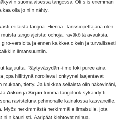
 näkyviin suomalaisessa tangossa. Oli siis enemmän
lkaa olla jo niin nähty.
ivasti erilaista tangoa. Hienoa. Tanssiopettajana olen
 muista tangolajeista: ochoja, räväköitä avauksia,
iro-versioita ja ennen kaikkea oikein ja turvallisesti
 kaikkiin ilmansuuntiin.
lut laajuutta. Räytyväsydän -ilme toki puree aina,
jopa hillittynä noroileva ilonkyynel laajentavat
 mukaan, tietty. Ja kaikkea sellaista olin näkevinäni,
 Ja
Askon
ja
Sirjan
tumma tangolook sykähdytti
isena ravisteluna pehmonalle kainalossa kasvaneille.
a. Myös herkimmästä herkimmälle ilmaisulle, jota
 niin kauniisti. Ääripäät kiehtovat minua.