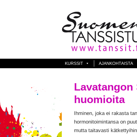
KURSSIT
AJANKOHTAISTA
Lavatangon 
huomioita
Ihminen, joka ei rakasta t
hormonitoimintansa on puutt
mutta taitavasti kätkettyihin