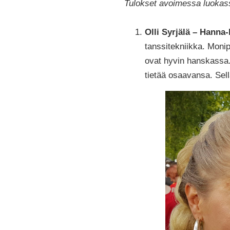
Tulokset avoimessa luokas
Olli Syrjälä – Hanna
tanssitekniikka. Monip
ovat hyvin hanskassa.
tietää osaavansa. Sel