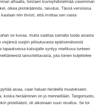
isimman alhaalla, toistaen kuvioyhdistelmää vasemman
el, oikea pistokäännös, taivutus. Tässä versiossa
aulaan niin tiivisti, että irrottaa sen vasta
tahan se kuvaa, mutta saattaa samalla luoda asiasta
 viejänsä suojiin piiloutuvasta epäitsenäisestä
a tapauksessa katsojalle syntyy mielikuva tunteen
ttäneestä tanssitettavasta, jota toinen kuljettelee
a pyhää asiaa, vaan haluan herätellä muutokseen.
, koska herääminen on jo menneillään. Tangomuoto,
kin pisteliäästi, oli aikoinaan suuri oivallus. Se toi