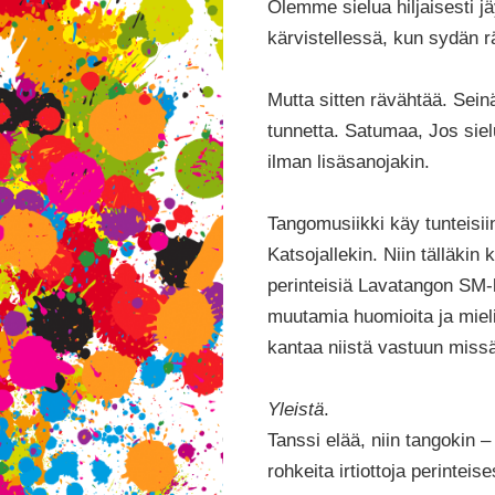
Olemme sielua hiljaisesti j
kärvistellessä, kun sydän 
Mutta sitten rävähtää. Sein
tunnetta. Satumaa, Jos siel
ilman lisäsanojakin.
Tangomusiikki käy tunteisii
Katsojallekin. Niin tälläkin
perinteisiä Lavatangon SM-
muutamia huomioita ja mielip
kantaa niistä vastuun missä
Yleistä
.
Tanssi elää, niin tangokin –
rohkeita irtiottoja perintei