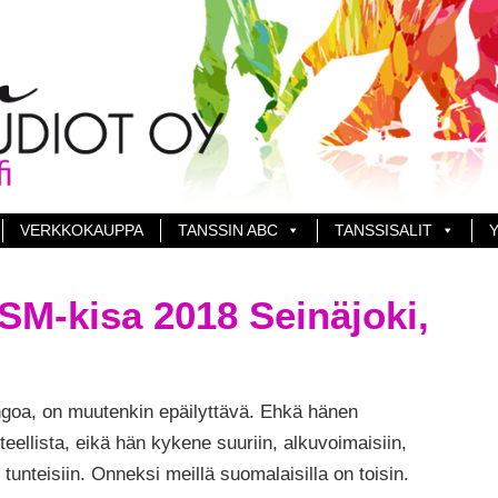
VERKKOKAUPPA
TANSSIN ABC
TANSSISALIT
Y
SM-kisa 2018 Seinäjoki,
angoa, on muutenkin epäilyttävä. Ehkä hänen
eellista, eikä hän kykene suuriin, alkuvoimaisiin,
 tunteisiin. Onneksi meillä suomalaisilla on toisin.