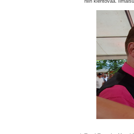
niin kiehtovaa. Ilmais