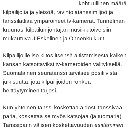
kohtuullinen määrä
kilpailijoita ja yleisöä, ravintolatanssimiljöö ja
tanssilattiaa ympäröineet tv-kamerat. Tunnelman
kruunasi kilpailun johtajan musiikkitoiveisiin
mukautuva J.Eskelinen ja Onnenkulkurit.
Kilpailijoille iso kiitos itsensä altistamisesta kaiken
kansan katsottaviksi tv-kameroiden välityksellä.
Suomalainen seuratanssi tarvitsee positiivista
julkisuutta, jota kilpailijoiden rohkea
heittäytyminen tarjosi.
Kun yhteinen tanssi koskettaa aidosti tanssivaa
paria, koskettaa se myös katsojaa (ja tuomaria).
Tanssiparin välisen koskettavuuden
esittäminen