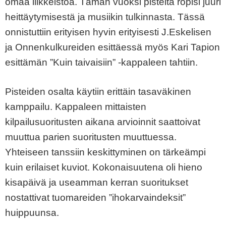
omaa liikkeistöä. Tämän vuoksi pisteitä ropisi juuri
heittäytymisestä ja musiikin tulkinnasta. Tässä
onnistuttiin erityisen hyvin erityisesti J.Eskelisen
ja Onnenkulkureiden esittäessä myös Kari Tapion
esittämän ”Kuin taivaisiin” -kappaleen tahtiin.
Pisteiden osalta käytiin erittäin tasaväkinen
kamppailu. Kappaleen mittaisten
kilpailusuoritusten aikana arvioinnit saattoivat
muuttua parien suoritusten muuttuessa.
Yhteiseen tanssiin keskittyminen on tärkeämpi
kuin erilaiset kuviot. Kokonaisuutena oli hieno
kisapäivä ja useamman kerran suoritukset
nostattivat tuomareiden ”ihokarvaindeksit”
huippuunsa.