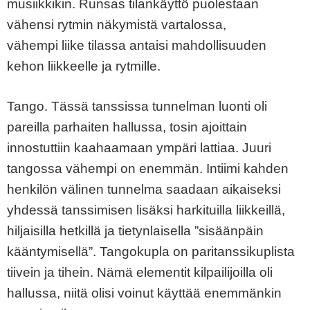
musiikkikin. Runsas tilankäyttö puolestaan
vähensi rytmin näkymistä vartalossa,
vähempi liike tilassa antaisi mahdollisuuden
kehon liikkeelle ja rytmille.
Tango. Tässä tanssissa tunnelman luonti oli
pareilla parhaiten hallussa, tosin ajoittain
innostuttiin kaahaamaan ympäri lattiaa. Juuri
tangossa vähempi on enemmän. Intiimi kahden
henkilön välinen tunnelma saadaan aikaiseksi
yhdessä tanssimisen lisäksi harkituilla liikkeillä,
hiljaisilla hetkillä ja tietynlaisella ”sisäänpäin
kääntymisellä”. Tangokupla on paritanssikuplista
tiivein ja tihein. Nämä elementit kilpailijoilla oli
hallussa, niitä olisi voinut käyttää enemmänkin